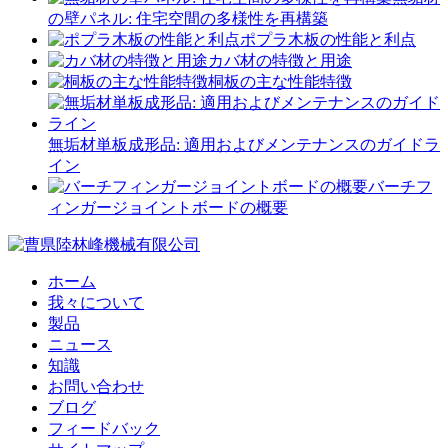
の壁パネル: 住宅空間の多様性を再構築
ポプラ木板の性能と利点
カバ材の特徴と用途
桐板の主な性能特徴
無垢材単板成形品: 適用およびメンテナンスのガイドラ
イン
バーチフ
ィンガージョイントボードの概要
ホーム
我々について
製品
ニュース
知識
お問い合わせ
ブログ
フィードバック