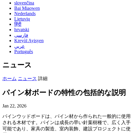
slovenčina
Bai Miaowen
Nederlands
Lietuvių
हिंदी
hrvatski
فارسی
Kreyòl Ayisyen
عربي
Português
ニュース
ホーム
ニュース
詳細
パイン材ボードの特性の包括的な説明
Jan 22, 2026
パインウッドボードは、パイン材から作られた一般的に使用
される木材です。パインは成長の早い針葉樹種で、広く入手
可能であり、家具の製造、室内装飾、建設プロジェクトに使