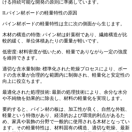
ける持続可能な開発の原則に準拠しています。
II.パイン材ボードの軽量特性の原因
パイン材ボードの軽量特性は主に次の側面から生じます。
木材の構造の特徴: パイン材は針葉樹であり、繊維構造が比
較的緩く、単位体積あたりの重量が軽いです。
低密度: 材料密度が低いため、軽量でありながら一定の強度
を維持できます。
適切な含水量制御: 標準化された乾燥プロセスにより、ボー
ドの含水量が合理的な範囲内に制御され、軽量化と安定性の
向上に役立ちます。
最適化された処理技術: 最新の処理技術により、余分な水分
や不純物を効果的に除去し、材料の軽量化を実現します。
要約すると、パイン材の板は、加工性が良く、自然な外観、
軽量という特徴があり、経済的および環境的利点があるた
め、家具や装飾の分野で一般的に使用される木材となってい
ます。その軽量特性は、材料固有の構造、適切な乾燥、最新