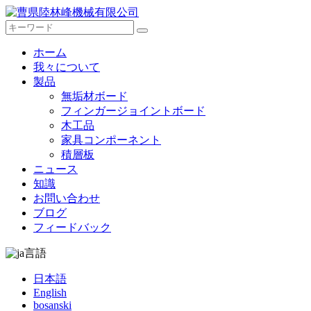
ホーム
我々について
製品
無垢材ボード
フィンガージョイントボード
木工品
家具コンポーネント
積層板
ニュース
知識
お問い合わせ
ブログ
フィードバック
言語
日本語
English
bosanski